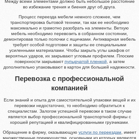
Между всеми элементами должно быть небольшое расстояние
во избежание трения и биения друг об друга.
Процесс переезда мебели немного сложнее, чем
транспортировка бытовой техники, так как ее необходимо
максимально и грамотно разобрать на элементы. Ветхую
мебель необходимо перевозить в собранном состоянии,
демонтировав только полочки с ящичками. Антикварная мебель
требует особой подготовки и защиты ее специальными
усиленными материалами. Чтобы закрыть углы шкафов от
вероятных ударов, их закрывают угловым профилем. Плоские
поверхности закрывают
пупырчатой пленкой
, а затем
дополнительно упаковывают в картон для большей надежности.
Перевозка с профессиональной
компанией
Если знаний и опыта для самостоятельной упаковки вещей и их
перевозки недостаточно, то необходимо обратиться к
специалистам. Залогом успешной перевозки в таком случае
является выбор профессиональной транспортной фирмы с
хорошей репутацией и квалифицированными грузчиками.
Обращение в фирму, оказывающую
услуги по переездам
, имеет
множественные преимущества, основными из которых являются